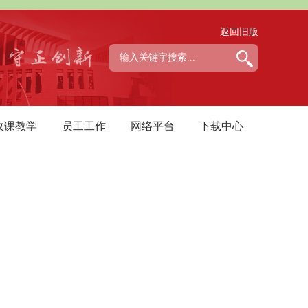
返回旧版
政课教学
员工工作
网络平台
下载中心