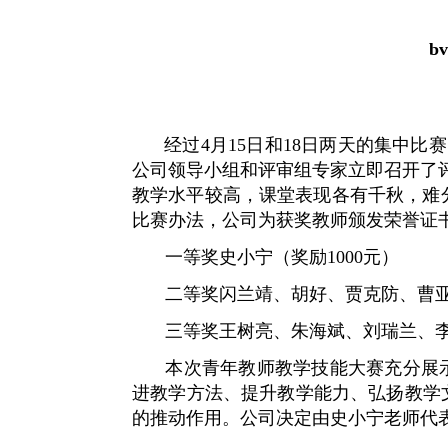
b
经过
4月15日和18日两天的集中
公司领导小组和评审组专家立即召开了
教学水平较高，课堂表现各有千秋，难
比赛办法，公司为获奖教师颁发荣誉证
一等奖
史小宁（奖励
1000元）
二等奖
闪兰靖、胡好、贾克防、曹
三等奖
王树亮、朱海斌、刘瑞兰、
本次青年教师教学技能大赛充分展
进教学方法、提升教学能力、弘扬教学
的推动作用。公司决定由史小宁老师代