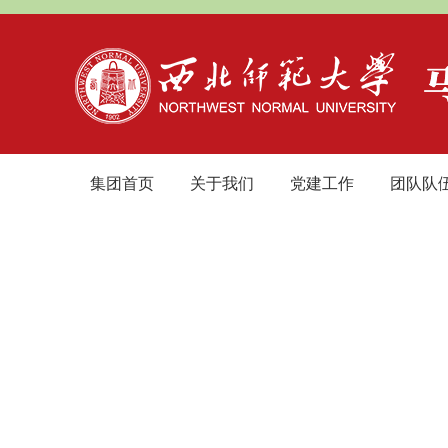
集团首页
关于我们
党建工作
团队队