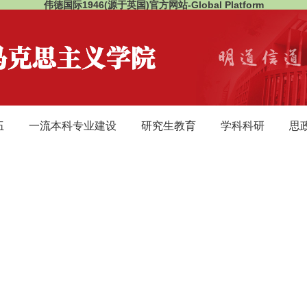
伟德国际1946(源于英国)官方网站-Global Platform
伍
一流本科专业建设
研究生教育
学科科研
思