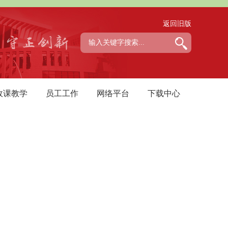
返回旧版
政课教学
员工工作
网络平台
下载中心