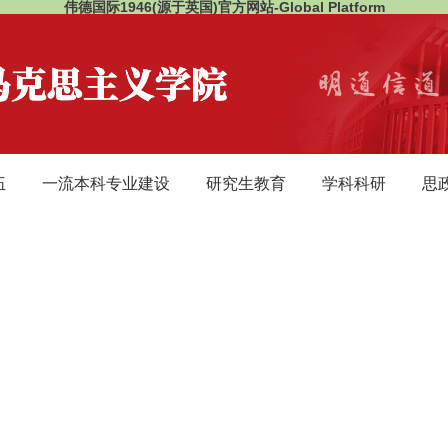
伟德国际1946(源于英国)官方网站-Global Platform
伍
一流本科专业建设
研究生教育
学科科研
思