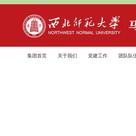
集团首页
关于我们
党建工作
团队队