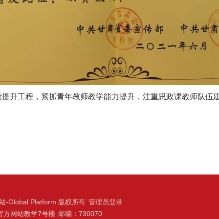
量提升工程，紧抓青年教师教学能力提升，注重思政课教师队伍
。
Global Platform 版权所有
管理员登录
官方网站教学7号楼
邮编：730070