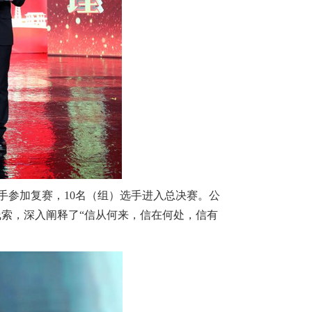
名选手参加复赛，10名（组）选手进入总决赛。公
线索，深入阐释了“信从何来，信在何处，信有