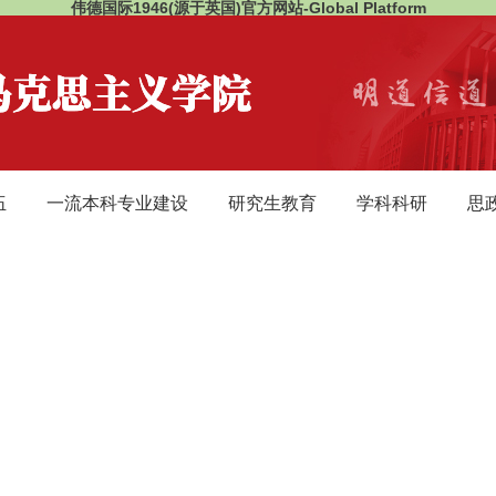
伟德国际1946(源于英国)官方网站-Global Platform
伍
一流本科专业建设
研究生教育
学科科研
思