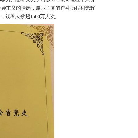
社会主义的情感，展示了党的奋斗历程和光辉
，观看人数超1500万人次。