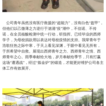
公司青年虽然没有医疗救援的“超能力”
，
没有白色“盔甲”
，
但他们以己微薄之力逆行于汹涌“疫”潮中
，
不信谣
、
不传
谣
，
在全员核酸检测中统一行动
，
听指挥
。
已经毕业的
西师
学子
，
为母校捐款用以表达对母校疫情的支持
。
我辈青年于
浩歌狂热之际中寒
，
于天上看见深渊
，
于眼中看见无所有
，
于所希望中自救
。
展现出西师青年之力
、
西师青年之情
、
西
师青年之心
。
雨季奉献给大地
，
岁月奉献给季节
，
只有打赢
这场“遭遇战”，经过“炼金炉”的锻造，才能更好维护公司各主
体工作有效展开
。