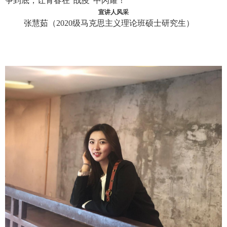
争到底，让青春在“战疫”中闪耀！
宣讲人风采
张
慧茹
（
2020级马克思主义理论班硕士研究生
）