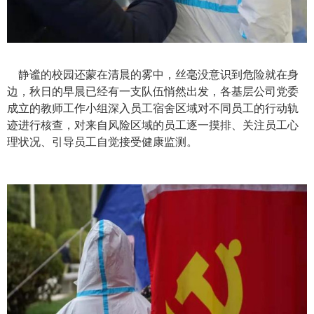
静谧的校园还蒙在清晨的雾中
，
丝毫没意识到危险就在身
边
，
秋日的早晨已经有一支队伍悄然出发
，
各基层公司党委
成立
的
教师工作小组深入员工宿舍区域对不同员工
的
行动轨
迹
进行核查，
对来自风险区域的员工
逐一摸排、关注员工心
理状况、引导员工自觉接受健康监测
。