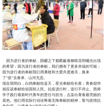
因为逆行者的奉献，阴霾之下都匿蔽着柳暗花明曦光出现
的希望
；
因为逆行者的奉献
，
我们拥有了更多幸福的可能
；
因为逆行者的奉献我们用勇敢和大爱共度难关，换来
了“疫”去春来、山河无恙。
现在我明白
，
白鸽奉献给蓝天
，
星光奉献给长夜
；
青春韶华
就应该奉献给祖国和人民
。抗疫进行时，
逆行不停止
。
西师
学子
践行着新时代青年的责任与担当，点染出青春最亮丽的
底色。他们用实际行动诠释着
无悔奉献
的精神，誓与疫情抗