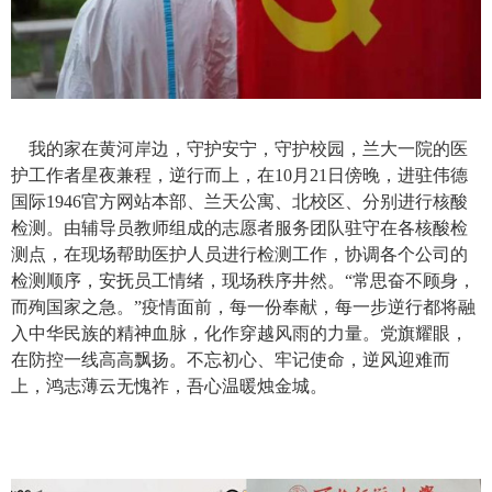
我的家在黄河岸边
，
守护安宁
，
守护校园
，
兰大一院的医
护工作者星夜兼程
，
逆行而上
，
在
10
月
21
日傍晚
，
进驻伟德
国际1946官方网站本部
、
兰天公寓
、
北校区
、
分别进行核酸
检测
。
由辅导员教师组成的志愿者服务团队驻守在各核酸检
测点，在现场帮助医护人员进行检测工作
，
协调各个公司
的
检测顺序，安抚员工情绪
，
现场秩序井然。“常思奋不顾身
，
而殉国家之急
。
”
疫情面前
，
每一份奉献
，
每一步逆行都将融
入中华民族的精神血脉
，
化作穿越风雨的力量
。
党旗耀眼，
在防控一线高高飘扬。不忘初心、牢记使命，逆风迎难而
上，鸿志薄云无愧祚，吾心温暖烛金城
。