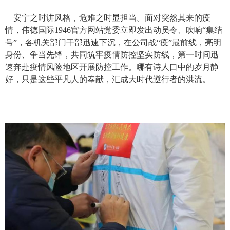
安宁之时讲风格，危难之时显担当。面对突然
其
来的疫
情，伟德国际1946官方网站党委立即发出动员令、吹响“集结
号”，各机关部门干部迅速下沉，在公司战“疫”最前线，亮明
身份、争当先锋，共同筑牢疫情防控坚实防线
，
第一时间迅
速奔赴疫情风险地区开展防控工作
。哪有诗人口中的岁月静
好，只是这些
平凡人的奉献
，
汇成大时代逆行者的洪流
。