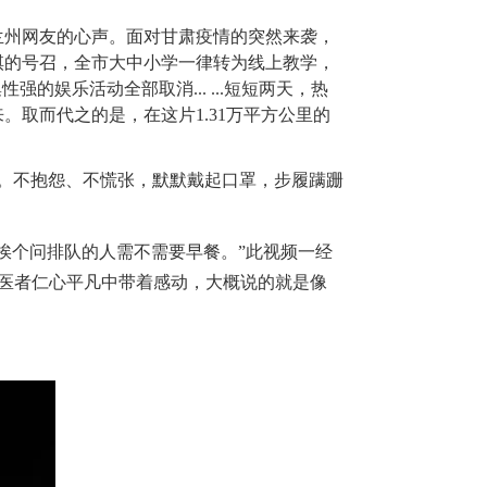
兰州网友的心声。面对甘肃疫情的突然来袭，
棋的号召，全市大中小学一律转为线上教学，
娱乐活动全部取消... ...短短两天，热
取而代之的是，在这片1.31万平方公里的
当。不抱怨、不慌张，默默戴起口罩，步履蹒跚
，挨个问排队的人需不需要早餐。”此视频一经
，医者仁心平凡中带着感动，大概说的就是像