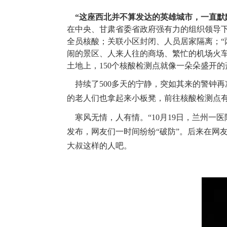
“这座西北并不算发达的英雄城市，一直默
在中央、甘肃省委省政府强有力的组织领导
全员核酸；关联小区封闭、人员居家隔离；“两
闹的景区、人来人往的商场、繁忙的机场火车
土地上，150个核酸检测点就像一朵朵盛开
持续了
500多天的宁静，突如其来的警钟
的老人们也拿起来小板凳，前往核酸检测点
寒风无情，人有情。
“10月19日，兰州
发布，网友们一时间纷纷“破防”。后来在网
大叔这样的人吧。