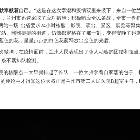
默奉献着自己。”
这是在这次寒潮和疫情双重来袭下，来自一位
下，兰州市迅速采取了应对措施：积极响应全民备战，全市一盘
站一场”出省要求24小时核酸；影院、演出、景区、展览等聚集性强的
站、熙熙攘攘的街道，仿佛都定格在了那一刻，变得安静了起来。
的蓝色的花，星星点点的白色花蕊释放出金色的光盾。
再次敲响，在疫情面前，兰州人民表现出了令人动容的团结和担
有条不紊排队检测。
一医院的核酸点一大早就排起了长队，一位大叔拿着自家蒸的包子
友的评论中才得知这位大叔正是兰州市第二人民医院B超室主任