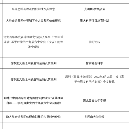
马克思社会理论的批判性及其深意
光明网-学术频道
人类命运共同体视域下全人类共同价值研究
重大科研项目培育计划
论党百年历史奋斗经验之"坚持人民至上"的四重
逻辑--基于对党的十九届六中全会《决议》的整
学习论坛
体性解读
资本主义治理术的逻辑运演及其批判
甘肃社会科学
原刊《甘肃社会科学》2022年3月25日，被《高
资本主义治理术的逻辑运演及其批判
等公司文科学术文摘》全文转载
新时代中国消除绝对贫困的“制胜法宝”及其经验
西北民族大学学报
启示——学习贯彻党的十九届六中全会精神
论人类命运共同体理念彰显的六重时代价值
井冈山大学学报