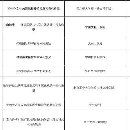
论中华文化的崇德精神特质及其当代价值
西北师大学报（社会科学版）
甘山情缘－－伟德国际1946官方网站甘山扶贫印
甘肃文化出版社
记
伟德国际1946官方网站史话
人民出版社
赓续南梁精神的内涵与意义
中国社会科学报
历史自信与人类文明新形态
光明网-理论频道
改革开放以来马克思主义科学实践观的中国化推
北京工业大学学报（社会科学版）
进
党的十八大以来我国民生建设的创新与启示
中州学刊
注意力经济时代的高校思想政治教育：现实挑战
兰州文理公司学报
与路向选择