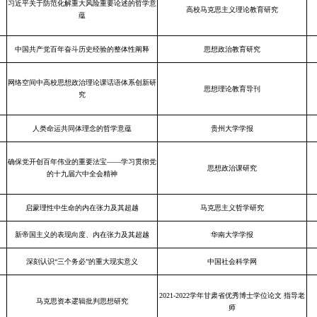
习近平关于防范化解重大风险重要论述的哲学意
高校马克思主义理论教育研究
蕴
中国共产党百年奋斗历史经验的整体性阐释
思想政治教育研究
网络空间中高校思想政治理论课话语体系创新研
思想理论教育导刊
究
人类命运共同体理念的哲学意蕴
贵州大学学报
确保党开创百年伟业的重要法宝——学习贯彻党
思想政治课研究
的十九届六中全会精神
启蒙理性中生命的内在张力及其超越
马克思主义哲学研究
新帝国主义的表现向度、内在张力及其超越
华南大学学报
深刻认识“三个务必”的重大现实意义
中国社会科学网
2021-2022学年甘肃省优秀博士学位论文 指导老
马克思资本逻辑批判思想研究
师