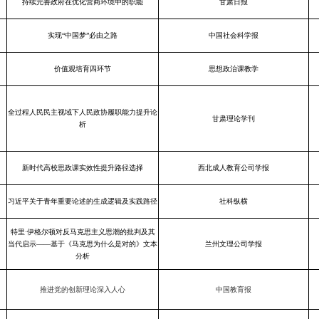
持续完善政府在优化营商环境中的职能
甘肃日报
实现“中国梦”必由之路
中国社会科学报
价值观培育四环节
思想政治课教学
全过程人民民主视域下人民政协履职能力提升论
甘肃理论学刊
析
新时代高校思政课实效性提升路径选择
西北成人教育公司学报
习近平关于青年重要论述的生成逻辑及实践路径
社科纵横
特里·伊格尔顿对反马克思主义思潮的批判及其
当代启示——基于《马克思为什么是对的》文本
兰州文理公司学报
分析
推进党的创新理论深入人心
中国教育报