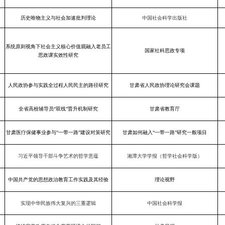
历史唯物主义与社会加速批判理论
中国社会科学出版社
系统原则视角下社会主义核心价值观融入老员工
国家社科思政专项
思政课实效性研究
人民政协参与实践全过程人民民主的路径研究
甘肃省人民政协理论研究会课题
全省高校辅导员“双线”晋升机制研究
甘肃省教育厅
甘肃医疗保健事业参与“一带一路”建设对策研究
甘肃如何融入“一带一路”研究一般项目
习近平领导干部斗争艺术的哲学意蕴
湘潭大学学报（哲学社会科学版）
中国共产党的思想政治教育工作实践及其经验
理论视野
实现中华民族伟大复兴的三重逻辑
中国社会科学报