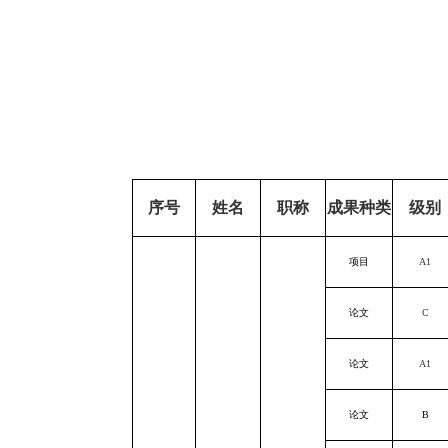
序号
姓名
职称
成果种类
级别
项目
A1
论文
C
论文
A1
论文
B