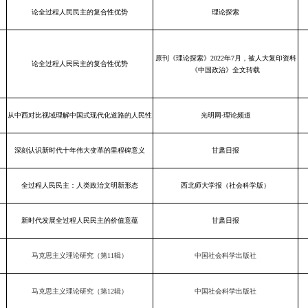
论全过程人民民主的复合性优势
理论探索
原刊《理论探索》2022年7月，被人大复印资料
论全过程人民民主的复合性优势
《中国政治》全文转载
从中西对比视域理解中国式现代化道路的人民性
光明网-理论频道
深刻认识新时代十年伟大变革的里程碑意义
甘肃日报
全过程人民民主：人类政治文明新形态
西北师大学报（社会科学版）
新时代发展全过程人民民主的价值意蕴
甘肃日报
马克思主义理论研究（第11辑）
中国社会科学出版社
马克思主义理论研究（第12辑）
中国社会科学出版社