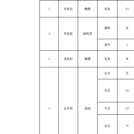
2
肖群忠
教授
论文
A2
著作
B
3
李迎新
研究员
著作
C
4
谈振好
教授
论文
B
论文
无
论文
A2
论文
A2
5
岳天明
教授
论文
D