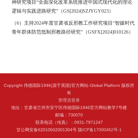
神研究项目“全面深化改革系统推进中国式现代化的理论
逻辑与实践进路研究”（GS[2024]SZJYGY023）
（
6
）主持
2024年度甘肃省反邪教工作研究项目“智媒时代
青年群体防范抵制邪教路径研究”（
GSFX[2024]010126
）
Copyright 伟德国际1946(源于英国)官方网站-Global Platform 版权所
有
管理员登录
地址：甘肃省兰州市安宁区伟德国际1946官方网站教学7号楼
邮编：730070
联系电话（传真）：0931-7971247
甘公网安备62010502001304号
陇ICP备17000462号-1