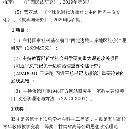
梳理》，《广西民族研究》，
2019
年第
3
期；
（
5
）曹亚斌：《全球化时代边疆社会中的世界主义文
化》，《教学与研究》，
2020
年第
2
期。
2.项目：
（
1
）主持国家社科基金项目“西北边境口岸地区社会治理
研究”
（18XMZ032）
；
（
2
）
主持教育部哲学社会科学研究重大课题攻关项目
《习近平总书记关于边疆治理重要论述研究》
（
22JZD003
）子课题“习近平总书记边疆治理重要论述的
底线思维”；
（
3
）主持伟德国际1946官方网站研究生一流教材建设项
目“政治学理论与方法”
（22JCLX001）
。
3.获奖：
获甘肃省第十七次哲学社会科学二等奖，甘肃第五届高校
青年教师教学竞赛二等奖，甘肃省高等公司思想政治理论