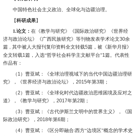
中国特色社会主义政治、全球化与边疆治理。
【
科研成果
】
1.
论文：
在《教学与研究》《国际政治研究》《世界经
济与政治论坛》《广西民族研究》等刊物发表学术论文
30
余
篇
其中被人大报刊复印资料全文转载
5
篇，被《新华月报》
，
全文转载
1
篇，入选“哲学社会科学主文献平台”
1
篇。代表性
作品有：
（
1
）
曹亚斌：《全球治理视域下的当代中国边疆治理研
究》，《世界经济与政治论坛》，
2015
年第
3
期；
（
2
）曹亚斌：《全球化时代边疆政治思维困境及应对之
道》，《教学与研究》，
2017
年第
2
期；
（
3
）曹亚斌：《古代伊斯兰文明中的世界主义》，《国
际政治研究》，
2018
年
第
6
期
；
（
4
）曹亚斌：《区分即融合:西方“边境区”概念的学术史