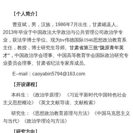
【
个人简介
】
曹亚斌，男，汉族，
1986
年
7
月出生
，
甘肃岷县人。
2013
年毕业于中国政法大学政治与公共管理公司政治学专
业，获法学博士学位。现为bv伟德国际1946思想政治教育系
主任，教授，博士研究生导师。
甘肃省第三批“陇原青年英
才”，
中国政治学会理事、中国高等教育学会国际政治研究专
业委员会理事、甘肃省纪法专家库成员。
E--mail
：
caoyabin5794@163.com
【
开设课程
】
本科生：《政治学原理》 《习近平新时代中国特色社会
主义思想概论
》《英文文献导读、文
献检索》
研究生：《思想政治教育原理与方法》《中国马克思主义
与当代》《政治学理论与方法》
【
研究方向
】