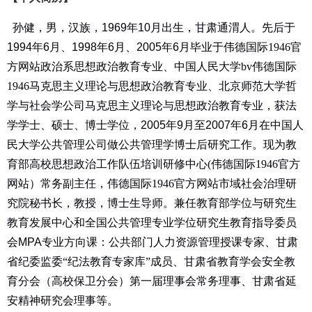
孙健，男，汉
族，
1969
年
10
月出生，甘肃通渭人。先后于
1994
年
6
月、
1998
年
6
月、
2005
年
6
月毕业于伟德国际1946官
方网站政治系思想政治教育专业、中国人民大学bv伟德国际
1946马克思
主义理论与思想政治教育专业、
北京师范大学哲
学与社会学公司马克思主义理论与思想政治教育专业，获法
学
学士、硕士、
博士学位，
2005
年
9
月至
2007
年
6
月在
中国人
民大学
公共管理公司做
公共管理学博士后
研究工作
。现为教
育部高校思想政治工作队伍培训研修中心
(
伟德国际1946官方
网站）常务副主任，伟德国际1946官方网站市域社会治理研
究院秘书长，教授，博士生导师。
兼任
教育部学位与研究生
教育发展中心和全国公共管理专业学位研究生教育指导委员
会
MPA
专业方向课
：
公共部门人力资源管理授课专家、甘肃
省纪委监委
“纪法教育专家库”成员、甘肃省教育学会安全教
育分会（高校保卫分会）第一届理事会常务理事、甘肃省延
安精神研究会理事
等
。