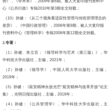
势》，《学术界》，
2009
年第
6
期
。
被人大复印报刊资料中
心《公共行政》专辑
2010
年第
3
期全文转载；
（
10
）
孙健：《从三个视角看适应性管理与传统管理理念的
差异》，《中国行政管理》，
2006
年第
9
期，被人大复印报
刊资料中心《管理科学》专辑
2006
年第
12
期全文转载。
2
.
专著：
（
1
）孙健、朱立言：《领导科学与艺术（第三版）》，华
中科技大学出版社，主编，
2021
年；
（
2
）
孙健：《领导学》，中国人民大学出版社，
主编，
2019
年；
（
3
）
孙健：《延安精神永放光芒
“延安精神与改革开放”论文
集》，光明日报出版社，主编，
2019
年；
（
4
）
孙健：《公共管理学》，华中科技大学出版社，主