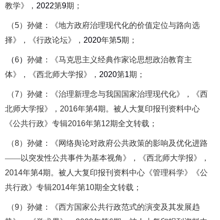
教学》，
202
2
第
9
期；
（
5
）
孙健：《地方政府治理现代化的价值定位与路向选
择》，《行政论坛》，
2020
年第
5
期；
（
6
）
孙健：《马克思主义经典作家论思想政治教育主
体》，《西北师大学报》，
2020
第
1
期；
（
7
）
孙健：《治理新理念与我国国家治理现代化》，《西
北师大学报》，
2016
年第
4
期。被人大复印报刊资料中心
《公共行政》专辑
2016
年第
12
期全文转载；
（
8
）
孙健：《网络舆论对政府公共政策的影响及优化进路
——以突发性公共事件为基本视角》，《西北师大学报》，
2014
年第
4
期。被人大复印报刊资料中心《管理科学》《公
共行政》专辑
2014
年第
10
期全文转载；
（
9
）
孙健：《西方国家公共行政范式的演变及其发展趋