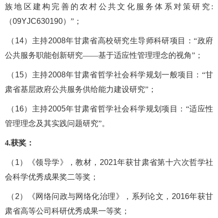
族地区建构完善的农村公共文化服务体系对策研究
:
（
09YJC630190
）
”
；
（
14
）
主持
2008
年甘肃省高校研究生导师科研项目
：
“
政府
公共服务职能创新研究
——基于适应性管理理念的视角
”
；
（
15
）
主持
2008
年甘肃省哲学社会科学规划一般项目
：
“
甘
肃省基层政府公共服务供给能力建设研究
”
；
（
16
）
主持
2005
年甘肃省哲学社会科学规划项目
：
“
适应性
管理理念及其实践问题研究
”
。
4.
获奖：
（
1
）《领导学》，
教材，
2021
年获甘肃省第十六次哲学社
会科学优秀成果奖二等奖；
（
2
）《网络问政与网络化治理》
，
系列论文，
2016
年获甘
肃省高等公司科研优秀成果一等奖；