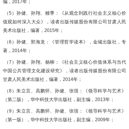
编，
2017
年；
（
5
）
孙健
、
孙翔、雒季
：《从观念到践行社会
主义核心价
值观如何深入大众》，读者出版传媒股份有限公司甘肃人民
美术出版社，
编著
，
2015
年；
（
6
）
孙健、郭海龙：《管理哲学读本》，金城出版社，
专
著
，
2014
年；
（
7
）
孙健、孙翔、杨柳：《社会主义核心价值体系与当代
中国公共管理文化建设研究》，
读者出版传媒股份有限公司
甘肃人民美术出版社
，
编著
，
2014
年；
（
8
）朱立言、高鹏怀、孙健、张强：
《领导科学与艺术》
（第二版），华中科技大学出版社，
副
主编，
2013
年
；
（
9
）
朱立言、高鹏怀、孙健、张强
：《领导科学与艺术》
（第一版），华中科技大学出版社，
副
主编，
2009
年；