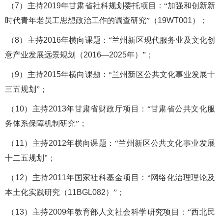
（
7
）主持
2019
年甘肃省社科规划委托项目
：
“
加强和创新新
时代青年老员工思想政治工作的调查研究
”
（
19WT001
）；
（
8
）主持
201
6
年
横向课题：
“
兰州新区现代服务业及文化创
意产业发展远景规划（
2016—2025
年
）
”
；
（
9
）
主持
2015
年
横向课题：
“
兰州新区公共文化事业发展十
三五规划
”
；
（
10
）
主持
2013
年甘肃省财政厅项目
：
“
甘肃省公共文化服
务体系保障机制研究
”
；
（
11
）
主持
2012
年
横向课题
：
“
兰州新区公共文化事业发展
十二五规划
”
；
（
12
）
主持
2011
年国家社科基金项目
：
“
网络化治理理论及
本土化实践研究（
11BGL082
）
”
；
（
13
）
主持
2009
年教育部人文社会科学研究项目
：
“
西北民