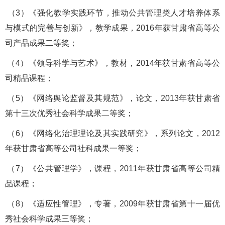
（
3
）《强化教学实践环节，推动公共管理类人才培养体系
与模式的完善与创新》，
教学成果，
2016
年获甘肃省高等公
司产品成果二等奖；
（
4
）
《领导科学与艺术》，
教材，
2014
年
获甘肃省高等公
司精品课程
；
（
5
）
《网络舆论监督及其规范》，
论文，
2013
年
获甘肃省
第十三次优秀社会科学成果二等奖
；
（
6
）《网络化治理理论及其实践研究
》
，
系列论文，
2012
年
获甘肃省高等公司社科成果一等奖
；
（
7
）
《公共管理学》，
课程，
2011
年
获甘肃省高等公司精
品课程
；
（
8
）
《适应性管理》，
专著，
2009
年
获甘肃省第十一届优
秀社会科学成果三等奖
；