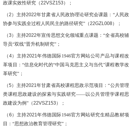
政课实效性研究（
22VSZ153
）；
（
2
）主持
2022
年甘肃省人民政协理论研究会课题
：
“
人民政
协参与实践全过程人民民主的路径研究
”
（
22GZL008
）；
（
3
）主持
2022
年宣传思想文化领域重点课题
：
“
全省高校辅
导员
“双线”晋升机制研究
”
；
（
4
）主持
2021
年伟德国际1946官方网站公司产品与课程改
革项目
：
“
信息化时代的
“中国马克思主义与当代”课程教学改
革研究
”
；
（
5
）主持
2021
年甘肃省高校课程思政示范项目
：
“
公共管理
类课程思政建设的探索与实践研究
——以公共管理学课程思
政建设为例
”
（
22VSZ153
）；
（
6
）主持
2021
年伟德国际1946官方网站研究生精品教材项
目
：
“
思想政治教育管理研究
”
；