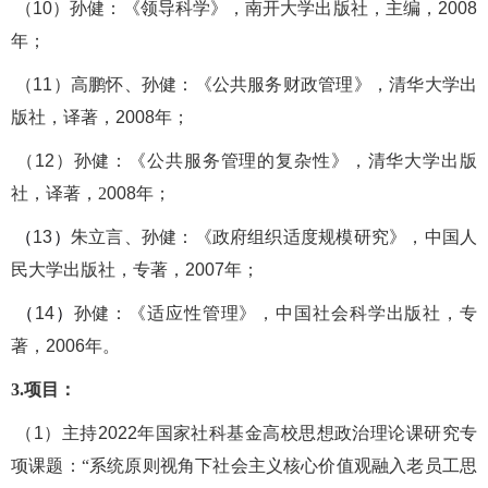
（
10
）孙健：《领导科学》，南开大学出版社，主编，
2008
年；
（
11
）
高鹏怀、孙健：《公共服务财政管理》，清华大学出
版社，
译著
，
2008
年；
（
12
）
孙健：《公共服务管理的复杂性》，清华大学出版
社，译著，
2
008
年；
（
13
）
朱立言、孙健：《政府组织适度规模研究》，中国人
民大学出版社，
专著
，
2007
年；
（
14
）
孙健：《适应性管理》，中国社会科学出版社，专
著，
2006
年。
3.项目：
（
1
）主持
2022
年国家社科基金高校思想政治理论课研究专
项
课题：
“
系统原则视角下社会主义核心价值观融入老员工思