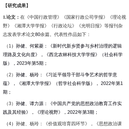
【
研究成果】
1.
论文：
在《中国行政管理》《国家行政公司学报》《理论视
野》《湘潭大学学报》《行政论坛》《光明日报》等
报刊杂
志
发表学术论文
80
余篇。代表性作品如下：
（
1
）
孙健、何紫菱：《新时代新乡贤参与乡村治理的逻辑
理路及文化向度》，《西北农林科技大学学报》（社会科学
版），
2023
年第
5
期；
（
2
）
孙健、杨玲：《习近平领导干部斗争艺术的哲学意
蕴》，《湘潭大学学报》（哲学社会科学版），
2022
年第
1
期；
（
3
）
孙健、谭力源：《中国共产党的思想政治教育工作实
践及其经验》，《理论视野》，
2022
年第
3
期；
（
4
）
孙健、杨玲：《价值观培育四环节》，《思想政治课