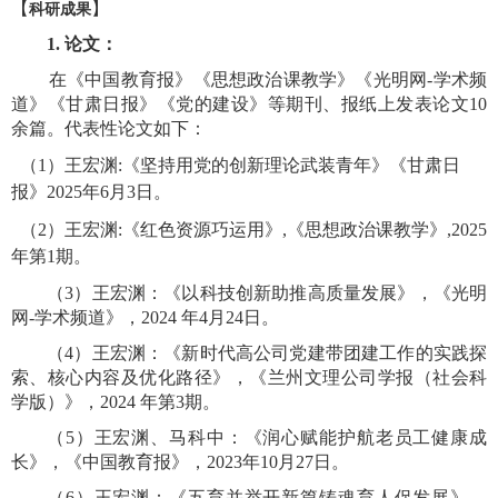
【
】
科研成果
1.
论文：
在《中国教育报》
《
思想政治课教学
》
《光明网
-
学术频
道》
《
甘肃日报
》
《党的建设》等期刊、报纸上发表论文
10
余篇。代表性论文如下：
（
1
）王宏渊
:
《坚持用党的创新理论武装青年》《甘肃日
报》
2025
年
6
月
3
日。
（
2
）王宏渊
:
《红色资源巧运用》
,
《思想政治课教学》
,
2025
年第
1
期。
（
3
）王宏渊：《以科技创新助推高质量发展》，《光明
网
-
学术频道》，
2024
年
4
月
24
日。
（
4
）王宏渊：《新时代高公司党建带团建工作的实践探
索、核心内容及优化路径》，《兰州文理公司学报（社会科
学版）》，
2024
年第
3
期。
（
5
）王宏渊、马科中：《润心赋能
护航老员工健康成
长》，《中国教育报》，
2023
年
10
月
27
日。
（
6
）王宏渊：《五育并举开新篇
铸魂育人促发展》，