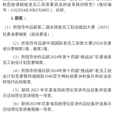
校思政课赋能老员工高质量就业的改革路径研究》
(
项目编
号：
GS[2024]GHBZX0005 )
，在研。
3.
获奖：
（
1
）
所指导作品获第二届全国老员工职业规划大赛（
2025
）
甘肃省赛铜奖（就业赛道）。
（
2
）所指导作品
获
中国国际老员工创新大赛
(2024)
甘肃
省分赛铜奖
1
项，银奖
1
项。
（
3
）所指导的作品
获
2024
年第十四届
“
桃战从
”
甘肃省老
员工创业计划竞赛铜奖。
（
4
）所指导的项目
获
2024
年第十四届
“
挑战杯
”
老员工创
业计划竞赛暨伟德国际1946官方网站校赛乡村振兴和农业农
村现代化组银奖。
（
5
）获得
2023
年甘肃省高校理论宣讲作品征集评选展
示活动理论宣讲报告一等奖。
（
6
）获得
2023
年甘肃省高校理论宣讲作品征集评选展示
活动理论宣讲微视频一等奖。