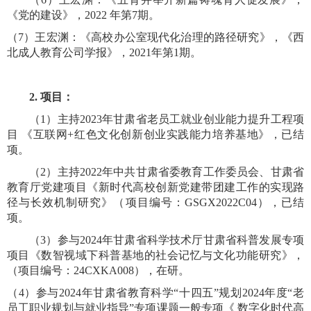
《党的建设》，
2022
年第
7
期。
（
7
）王宏渊：《高校办公室现代化治理的路径研究》，《西
北成人教育公司学报》，
2021
年第
1
期
。
2.
项目：
（
1
）主持
2023
年甘肃省老员工就业创业能力提升工程项
目 《互联网
+
红色文化创新创业实践能力培养基地》，已结
项
。
（
2
）主持
2022
年中共甘肃省委教育工作委员会、甘肃省
教育厅党建项目《新时代高校创新党建带团建工作的实现路
径与长效机制研究》（项目编号：
GSGX2022C04
），已结
项
。
（
3
）参与
2024
年甘肃省科学技术厅甘肃省科普发展专项
项目《数智视域下科普基地的社会记忆与文化功能研究》，
（项目编号：
24CXKA008
），在研
。
（
4
）参与
2024
年甘肃省教育科学
“
十四五
”
规划
2024
年度
“
老
员工职业规划与就业指导
”
专项课题一般专项《 数字化时代高