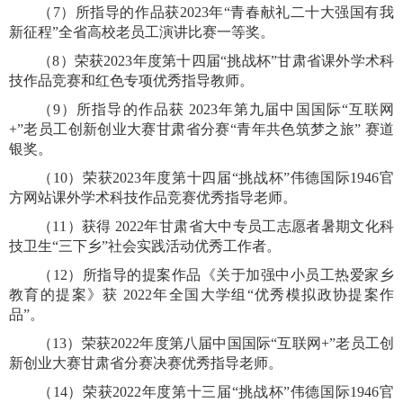
（
7
）所指导的作品
获
2023
年
“
青春献礼二十大强国有我
新征程
”
全省高校老员工演讲比赛一等奖。
（
8
）荣获
2023
年度第十四届
“
挑战杯
”
甘肃省课外学术科
技作品竞赛和红色专项优秀指导教师。
（
9
）所指导的作品
获
2023
年第九届中国国际
“
互联网
+”
老员工创新创业大赛甘肃省分赛
“
青年共色筑梦之旅
”
赛道
银奖。
（
10
）荣获
2023
年度第十四届
“
挑战杯
”
伟德国际1946官
方网站课外学术科技作品竞赛优秀指导老师。
（
1
1
）获得
2022
年甘肃省大中专员工志愿者暑期文化科
技卫生
“
三下乡
”
社会实践活动优秀工作者。
（
1
2
）所指导的提案作品《关于加强中小员工热爱家乡
教育的提案》
获
2022
年全国大学组
“
优秀模拟政协提案作
品
”
。
（
1
3
）荣获
2022
年度第八届中国国际
“
互联网
+”
老员工创
新创业大赛甘肃省分赛决赛优秀指导老师。
（
1
4
）荣获
2022
年度第十三届
“
挑战杯
”
伟德国际1946官