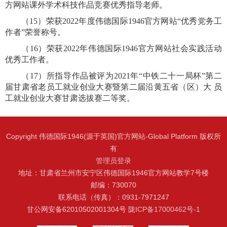
方网站课外学术科技作品竞赛优秀指导老师。
（
1
5
）荣获
2022
年度伟德国际1946官方网站
“
优秀党务工
作者
”
荣誉称号。
（
1
6
）荣获
2022
年伟德国际1946官方网站社会实践活动
优秀工作者。
（
1
7
）所指导作品被评为
2021
年
“
中铁二十一局杯
”
第二
届甘肃省老员工就业创业大赛暨第二届沿黄五省（区）大 员
工就业创业大赛甘肃选拔赛二等奖。
Copyright 伟德国际1946(源于英国)官方网站-Global Platform 版权所
有
管理员登录
地址：甘肃省兰州市安宁区伟德国际1946官方网站教学7号楼
邮编：730070
联系电话（传真）：0931-7971247
甘公网安备62010502001304号
陇ICP备17000462号-1