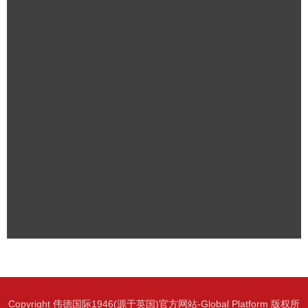
Copyright 伟德国际1946(源于英国)官方网站-Global Platform 版权所