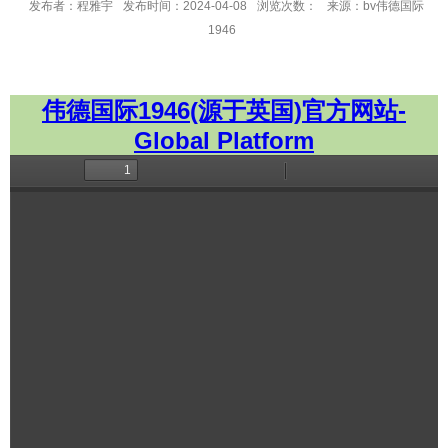
发布者：程雅宇
发布时间：2024-04-08
浏览次数：
来源：bv伟德国际
1946