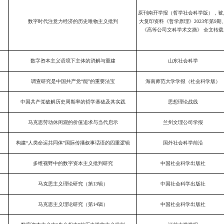
原刊南开学报（哲学社会科学版），被
数字时代注意力经济的历史唯物主义批判
大复印资料《哲学原理》2023年第9期
《高等公司文科学术文摘》 全文转载
数字资本主义语境下主体的消解与重建
山东社会科学
调查研究是中国共产党“能”的重要法宝
海南师范大学学报（社会科学版）
中国共产党破解历史周期率的哲学基础及其实践
思想理论战线
马克思劳动休闲观的价值追求与当代启示
兰州文理公司学报
构建“人类命运共同体”国际传播叙事话语的四重逻辑
国外社会科学前沿
多维视野中的数字资本主义批判研究
中国社会科学出版社
马克思主义理论研究（第13辑）
中国社会科学出版社
马克思主义理论研究（第14辑）
中国社会科学出版社