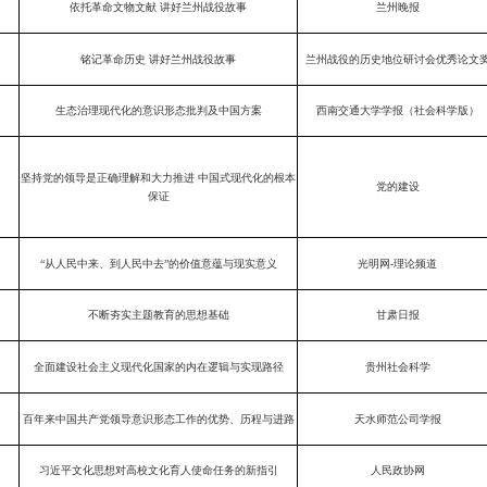
依托革命文物文献 讲好兰州战役故事
兰州晚报
铭记革命历史 讲好兰州战役故事
兰州战役的历史地位研讨会优秀论文
生态治理现代化的意识形态批判及中国方案
西南交通大学学报（社会科学版）
坚持党的领导是正确理解和大力推进 中国式现代化的根本
党的建设
保证
“从人民中来、到人民中去”的价值意蕴与现实意义
光明网-理论频道
不断夯实主题教育的思想基础
甘肃日报
全面建设社会主义现代化国家的内在逻辑与实现路径
贵州社会科学
百年来中国共产党领导意识形态工作的优势、历程与进路
天水师范公司学报
习近平文化思想对高校文化育人使命任务的新指引
人民政协网