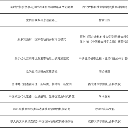
新时代新乡贤参与乡村治理的逻辑理路及文化向度
西北农林科技大学学报(社会科学版)
党的自我革命永远在路上
甘肃日报
原刊《西北农林科技大学学报(社会科
新乡贤治村：国家在场的乡村治理模式
版)》被《中国社会科学文摘》摘要转
关于优化营商环境激发市场活力的对策建议
中共甘肃省委党校（甘肃行政公司）要
党的政治建设的三重逻辑
理论视野
全球时代的边疆治理：新特质、新结构、新空间
西北师大学报(社会科学版)
中国式现代化道路：生成逻辑、显著优势及时代价值
学术探索
跨区域社会组织参与边疆社会治理的机制研究
边疆经济与文化
以人类文明新形态提升中国国际话语权的路径探析
成都大学学报(社会科学版)