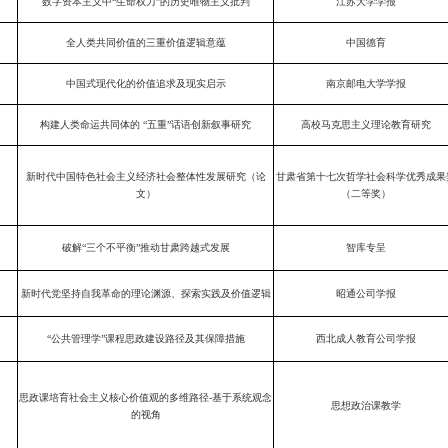
数字资本主义中“生命权力”的历史唯物主义批判
江苏大学学报
全人类共同价值的三重价值逻辑意蕴
中国德育
中国式现代化的价值追求及现实启示
南京邮电大学学报
构建人类命运共同体的 “五重”话语创新叙事研究
高校马克思主义理论教育研究
新时代中国特色社会主义经济社会整体性发展研究（论
甘肃省第十七次哲学社会科学优秀成果
文）
（二等奖）
破解“三个不平衡”推动甘肃跨越式发展
智库专呈
新时代党坚持自我革命的理论渊源、探索实践及价值逻辑
昭通公司学报
“公共管理学”课程思政建设路径及其保障措施
西北成人教育公司学报
思政课培育社会主义核心价值观的多维路径-基于系统观念
思想政治课教学
的视角