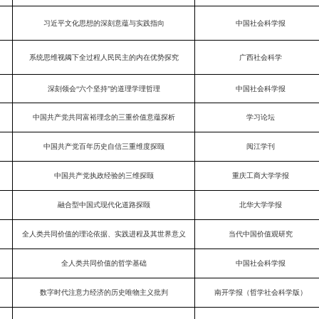
习近平文化思想的深刻意蕴与实践指向
中国社会科学报
系统思维视阈下全过程人民民主的内在优势探究
广西社会科学
深刻领会“六个坚持”的道理学理哲理
中国社会科学报
中国共产党共同富裕理念的三重价值意蕴探析
学习论坛
中国共产党百年历史自信三重维度探颐
阅江学刊
中国共产党执政经验的三维探颐
重庆工商大学学报
融合型中国式现代化道路探颐
北华大学学报
全人类共同价值的理论依据、实践进程及其世界意义
当代中国价值观研究
全人类共同价值的哲学基础
中国社会科学报
数字时代注意力经济的历史唯物主义批判
南开学报（哲学社会科学版）