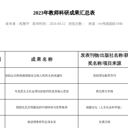
2023年教师科研成果汇总表
发布者：程雅宇
发布时间：2024-04-12
浏览次数：
来源：bv伟德国际1946
发表刊物/出版社名称/
别
成 果 名 称
奖名称/项目来源
深刻认识和把握我国全过程人民民主的优越性
思想理论教育导刊
马克思主义社会理论的批判性及其核心意旨
西北师大学报
我国生态文明建设的中国特色与世界格局
福建论坛（人文社会科学版）
推进调查研究走深走实
甘肃日报