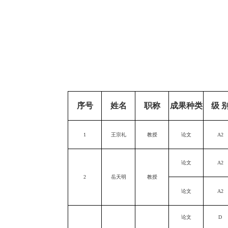
序号
姓名
职称
成果种类
级 
1
王宗礼
教授
论文
A2
论文
A2
2
岳天明
教授
论文
A2
论文
D