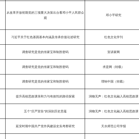
从改革开放初期党的三项重大决策出台看邓小平人民群众
邓小平研究
观
习近平关于红色基因基本内涵及传承价值论述研究
红色文化学刊
调查研究是党的传家宝和制胜密码
宣讲家网
调查研究是党的传家宝和制胜密码
求是网（转载）
调查研究是党的传家宝和制胜密码
理响中国（转载）
提升高校思政课亲和力与有效性的路径探索
润物无声：红色文化融入高校思政课
五个“庄严宣告”的深刻历史意蕴
润物无声：红色文化融入高校思政课
延安时期中国共产党作风建设史实考察研究
天水师范公司学报