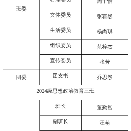
周子怡
班委
文体委员
张霍然
生活委员
杨尚琪
组织委员
范梓杰
宣传委员
张芳
团支
书
团委
乔思然
2024级思想政治教育三班
班长
董勤智
副班长
汪萌