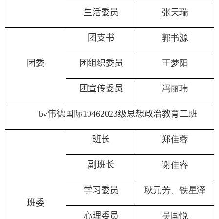
生活委员
张天瑞
团支书
郭书源
团委
团组织委员
王梦阳
团宣传委员
冯丽玮
bv伟德国际1946
2023
级思想政治教育二班
班长
郑佳蓉
副班长
谢佳睿
学习委员
耿元芳、
铁星泽
班委
心理委员
吴国悦