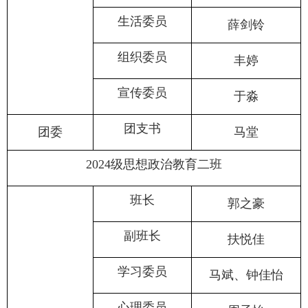
生活委员
薛剑铃
组织委员
丰婷
宣传委员
于淼
团支
书
团委
马堂
2024级思想政治教育二班
班长
郭之豪
副班长
扶悦佳
学习委员
马斌、钟佳怡
心理委员