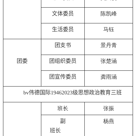
文体委员
陈凯峰
生活委员
马钰
团支书
景丹青
团委
团组织委员
张楚涵
团宣传委员
龚雨涵
bv伟德国际1946
2023
级思想政治教育三班
班长
张振
副
杨燕
班长