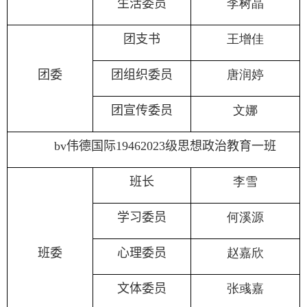
生活委员
李树晶
团支书
王增佳
团委
团组织委员
唐润婷
团宣传委员
文娜
bv伟德国际1946
2023
级思想政治教育一班
班长
李雪
学习委员
何溪源
班委
心理委员
赵嘉欣
文体委员
张彧嘉