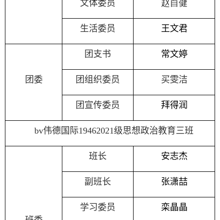
文体委员
赵自健
生活委员
王文君
团支书
常文婷
团委
团组织委员
买雯洁
团宣传委员
拜得润
bv伟德国际1946
2021
级思想政治教育三班
班长
安志杰
副班长
张潇喆
学习委员
栾晶晶