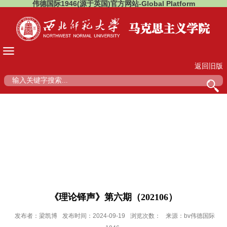
伟德国际1946(源于英国)官方网站-Global Platform
返回旧版
《理论铎声》第六期（202106）
发布者：梁凯博
发布时间：2024-09-19
浏览次数：
来源：bv伟德国际