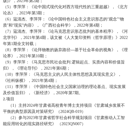
版
》，
年第
期；
)
2023
2
（
）李萍萍：《论中国式现代化对西方现代性的三重超越》，《北方
5
论丛》，
年第
期；
2023
3
（
）寇清杰、李萍萍：《论中国特色社会主义意识形态的“观念”“物
6
质”和“现实”内容》，《广西社会科学》，
年第
期；
2022
4
（
）寇清杰、李萍萍：《论马克思意识形态批判的基本程序》，《河
7
北学刊》，
年第
期，该文被《人大复印资料（哲学原理）》
2021
4
2022
年第
期全文转载；
1
（
）李萍萍：《论拜物教的扬弃路径—基于社会革命的视角》，《理
8
论界》，
年第
期；
2021
10
（
）李萍萍：《马克思市民社会批判
逻辑起点、实质内容和价值旨
9
:
归》，《理论导刊》，
年第
期；
2021
6
（
）李萍萍：《马克思主义的人民主体性思想及其现实意义》，
10
《社科纵横》，
年第
期；
2021
4
（
）李萍萍：《中国特色社会主义国家治理的理论基点、现实发展
11
及价值旨归》，《新经济》，
年第
期。
2020
7
项目
2.
（
）主持
年甘肃省高校青年博士支持项目《甘肃城乡发展不
1
2024
平衡的典型原因及对策研究》（
）
2024QB-019
（
）参与
年甘肃省哲学社会科学规划项目《甘肃推动人工智
2
2023
能应用转化的现实路径研究》 （
）
2023QN007