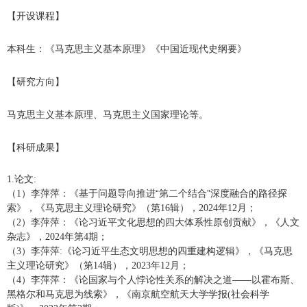
【开设课程】
本科生：《马克思主义基本原理》《中国近现代史纲要》
【研究方向】
马克思主义基本原理、马克思主义国家理论等。
【科研成果】
论文
1.
:
（
）李萍萍：《基于问题导向推进“第二个结合”深度融合的路径探
1
索》，《马克思主义理论研究》（第
辑），
年
月；
16
2024
12
（
）李萍萍：《论习近平文化思想的四大体系性原创贡献》，《人文
2
杂志》，
年第
期；
2024
4
（
）李萍萍
《论习近平生态文明思想的四重建构逻辑》，《马克思
3
:
主义理论研究》（第
辑），
年
月；
14
2023
12
（
）李萍萍：《论国家与个人悖论性关系的解决之道——以霍布斯、
4
黑格尔和马克思为线索》，《南京航空航天大学学报
社会科学
(