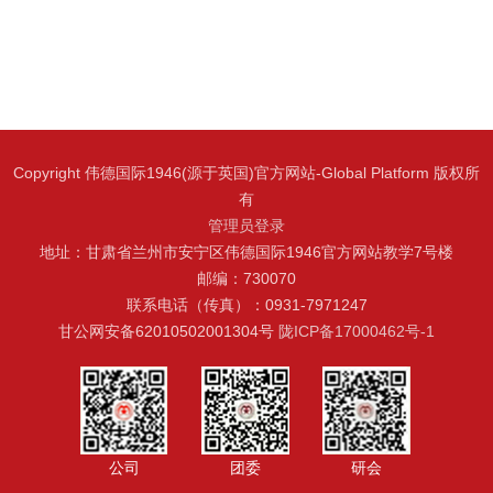
Copyright 伟德国际1946(源于英国)官方网站-Global Platform 版权所
有
管理员登录
地址：甘肃省兰州市安宁区伟德国际1946官方网站教学7号楼
邮编：730070
联系电话（传真）：0931-7971247
甘公网安备62010502001304号
陇ICP备17000462号-1
公司
团委
研会