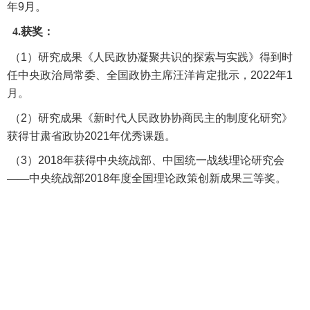
年
9
月
。
4
.
获奖：
（
1
）
研究成果《人民政协凝聚共识的探索与实践》得到时
任中央政治局常委、全国政协主席汪洋肯定批示
，
2022
年
1
月
。
（
2
）
研究成果
《
新时代人民政协协商民主的制度化研究
》
获得甘肃省政协
2021
年优秀课题
。
（
3
）
2018
年获得中央统战部
、
中国统一战线理论研究会
——
中央统战部
2018
年度全国理论政策创新成果三等奖。