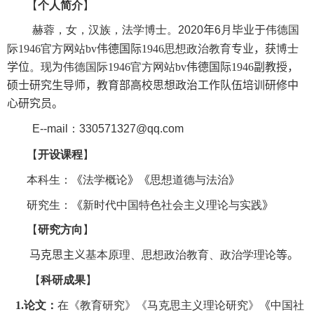
【
个人简介
】
赫蓉
，
女
，
汉族
，
法学博士
。
20
20
年
6
月
毕业于
伟德国
际1946官方网站
bv伟德国际1946
思想政治教育
专业，获
博士
学位
。现
为
伟德国际1946官方网站
bv伟德国际1946副教授，
硕士研究生导师
，
教育部高校思想政治工作队伍培训研修中
心研究员。
E--mail：330571327@qq.com
【
开设课程
】
本科生：
《
法学概论
》《
思想道德与法治
》
研究生：
《
新时代中国特色社会主义理论与实践
》
【
研究方向
】
马克思主义
基本原理
、
思想政治教育
、
政治学理论
等。
【
科研成果
】
1
.论文：
在《
教育研究
》《
马克思主义理论研究
》
《
中国社