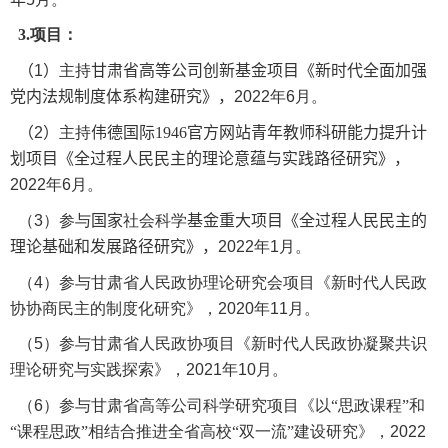
3.
项目：
（
1
）
主持
甘肃省高等公司创新基金项目《新时代全面加强
党内法规制度体系构建研究》
，
2022
年
6
月
。
（
2
）
主持
伟德国际1946官方网站青年教师科研能力提升计
划项目《全过程人民民主的理论意蕴与实践路径研究》
，
2022
年
6
月
。
（
3
）
参与
国家
社会科学
基金重大项目
《全过程人民民主的
理论基础和发展路径研究》
，
2022
年
1
月
。
（
4
）
参与甘肃省人民政协理论研究会项目
《新时代人民政
协协商民主的制度化研究》，
2020
年
11
月。
（
5
）
参与甘肃省人民政协项目
《新时代人民政协凝聚共识
理论研究与实践探索》，
2021
年
10
月。
（
6
）
参与甘肃省高等公司科学研究项目
《
以“思政课程”和
“课程思政”相结合推进全省高校“双一流”建设研究
》，
2022