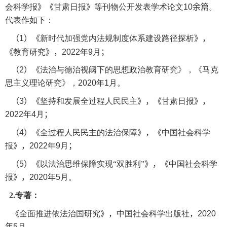
会科学报
》《
甘肃日报
》
等刊物
公开
发表学术论文
10
余篇
。
代表
作如下
：
（
1
）《
新时代加强党内法规制度体系建设路径探析
》
，
《
教育研究
》，
2022
年
9
月
；
（
2
）
《
法治与德治视阈下的思想政治教育研究
》，《
马克
思主义理论研究
》，
2020
年
1
月
。
（
3
）《
坚持和发展全过程人民民主
》，《
甘肃日报
》，
2022
年
4
月
；
（
4
）《
全过程人民民主的法治保障
》
，
《
中国社会科学
报
》，
2022
年
9
月
；
（
5
）《
以法治思维保障实现“双胜利”
》，《
中国社会科学
报
》，
2020
年
5
月
。
2.
专著：
《
全面推进依法治国研究
》，
中国社会科学出版社
，
2020
年
5
月
。