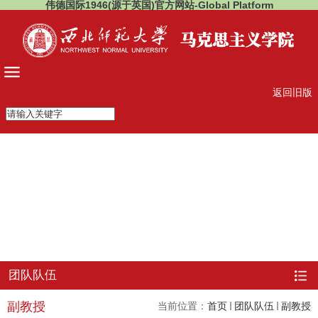
伟德国际1946(源于英国)官方网站-Global Platform
返回旧版
团队队伍
副教授
当前位置：
首页
团队队伍
副教授